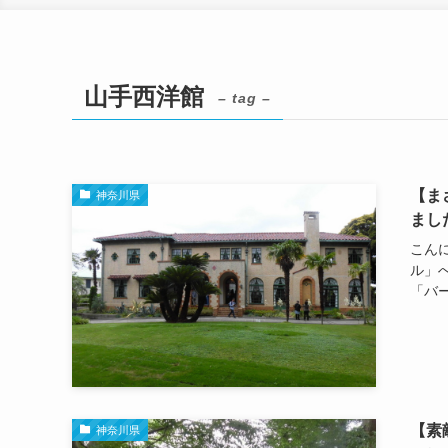
山手西洋館
– tag –
【ま
神奈川県
まし
こん
ル」
「バー
【素
神奈川県