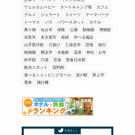
ウェルカムベビー
オートキャンプ場
カフェ
グルメ
ジェラート
スイーツ
テーマパーク
トーマス
バラ
パワースポット
ホテル
乗り物
仙台市
体験
公園
動物園
博物館
名取市
名古屋市
姫路
学べる施設
山手西洋館
川遊び
工場見学
恐竜
旅行
植物園
横浜市
水族館
温泉
神社・お寺
科学館
穴場
空港
西春日井郡
観光スポット
資料館
遊べるショッピングモール
道の駅
郡上市
電車
飛行機