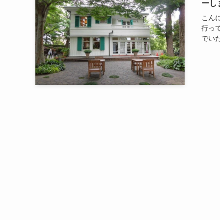
ーし
こん
行っ
でいた