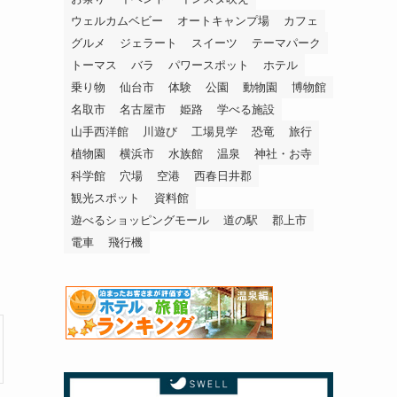
ウェルカムベビー
オートキャンプ場
カフェ
グルメ
ジェラート
スイーツ
テーマパーク
トーマス
バラ
パワースポット
ホテル
乗り物
仙台市
体験
公園
動物園
博物館
名取市
名古屋市
姫路
学べる施設
山手西洋館
川遊び
工場見学
恐竜
旅行
植物園
横浜市
水族館
温泉
神社・お寺
科学館
穴場
空港
西春日井郡
観光スポット
資料館
遊べるショッピングモール
道の駅
郡上市
電車
飛行機