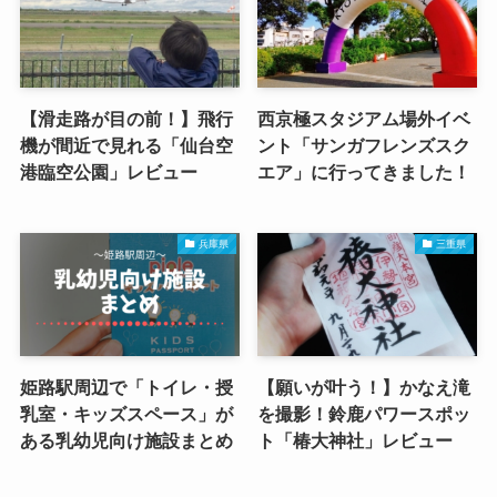
【滑走路が目の前！】飛行
西京極スタジアム場外イベ
機が間近で見れる「仙台空
ント「サンガフレンズスク
港臨空公園」レビュー
エア」に行ってきました！
兵庫県
三重県
姫路駅周辺で「トイレ・授
【願いが叶う！】かなえ滝
乳室・キッズスペース」が
を撮影！鈴鹿パワースポッ
ある乳幼児向け施設まとめ
ト「椿大神社」レビュー