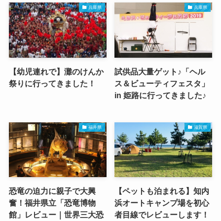
兵庫県
兵庫県
【幼児連れで】灘のけんか
試供品大量ゲット♪「ヘル
祭りに行ってきました！
ス＆ビューティフェスタ」
in 姫路に行ってきました♪
福井県
滋賀県
恐竜の迫力に親子で大興
【ペットも泊まれる】知内
奮！福井県立「恐竜博物
浜オートキャンプ場を初心
館」レビュー｜世界三大恐
者目線でレビューします！