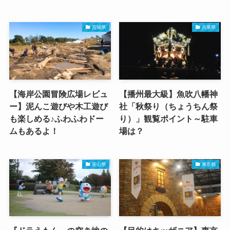
宮城県
兵庫県
【海岸公園冒険広場レビュ
【播州最大級】魚吹八幡神
ー】泥んこ遊びや木工遊び
社「秋祭り（ちょうちん祭
も楽しめる♪ふわふわドー
り）」観覧ポイント～駐車
ムもあるよ！
場は？
富山県
東京都