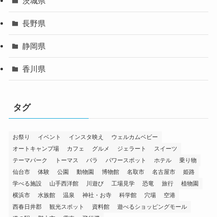
茨城県
長野県
静岡県
香川県
タグ
お祭り
イベント
インスタ映え
ウェルカムベビー
オートキャンプ場
カフェ
グルメ
ジェラート
スイーツ
テーマパーク
トーマス
バラ
パワースポット
ホテル
乗り物
仙台市
体験
公園
動物園
博物館
名取市
名古屋市
姫路
学べる施設
山手西洋館
川遊び
工場見学
恐竜
旅行
植物園
横浜市
水族館
温泉
神社・お寺
科学館
穴場
空港
西春日井郡
観光スポット
資料館
遊べるショッピングモール